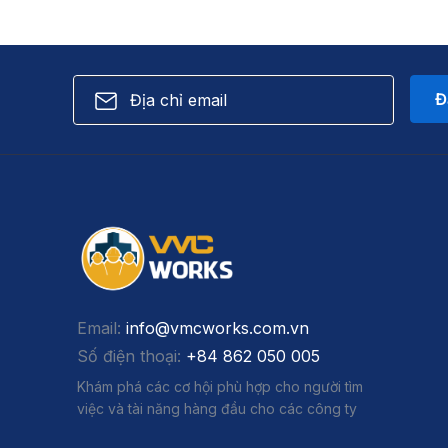
Đ
Email:
info@vmcworks.com.vn
Số điện thoại:
+84 862 050 005
Khám phá các cơ hội phù hợp cho người tìm
việc và tài năng hàng đầu cho các công ty