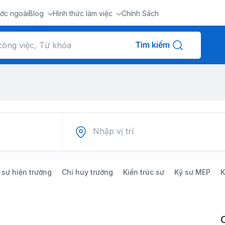
ớc ngoài
Blog
Hình thức làm việc
Chính Sách
Tìm kiếm
 sư hiện trường
Chỉ huy trưởng
Kiến trúc sư
Kỹ sư MEP
K