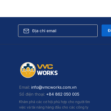
Đ
Email:
info@vmcworks.com.vn
Số điện thoại:
+84 862 050 005
Khám phá các cơ hội phù hợp cho người tìm
việc và tài năng hàng đầu cho các công ty