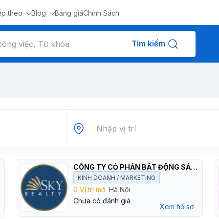
ếp theo
Blog
Bảng giá
Chính Sách
Tìm kiếm
CÔNG TY CỔ PHẦN BẤT ĐỘNG SẢN BẦU TRỜI VIỆT NAM
KINH DOANH / MARKETING
0 Vị trí mở
Hà Nội
Chưa có đánh giá
Xem hồ sơ