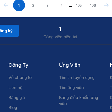
...
1
2
3
4
105
106
1
ăng ký
Công việc hiện tại
Công Ty
Ứng Viên
Về chúng tôi
Tìm tin tuyển dụng
Đ
Liên hệ
Tìm ứng viên
T
Bảng giá
Bảng điều khiển ứng
D
viên
Blog
Đ