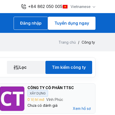
+84 862 050 005
Vietnamese
Đăng nhập
Tuyển dụng ngay
Trang chủ
/
Công ty
Lọc
Tìm kiếm công ty
CÔNG TY CỔ PHẦN TTSC
XÂY DỰNG
0 Vị trí mở
Vĩnh Phúc
Chưa có đánh giá
Xem hồ sơ