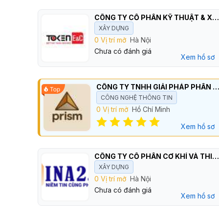
CÔNG TY CỔ PHẦN KỸ THUẬT & XÂY DỰNG TOKEN VIỆT NAM
XÂY DỰNG
0 Vị trí mở
Hà Nội
Chưa có đánh giá
Xem hồ sơ
CÔNG TY TNHH GIẢI PHÁP PHẦN MỀM C
CÔNG NGHỆ THÔNG TIN
0 Vị trí mở
Hồ Chí Minh
Xem hồ sơ
CÔNG TY CỔ PHẦN CƠ KHÍ VÀ THIẾT BỊ VINA2
XÂY DỰNG
0 Vị trí mở
Hà Nội
Chưa có đánh giá
Xem hồ sơ