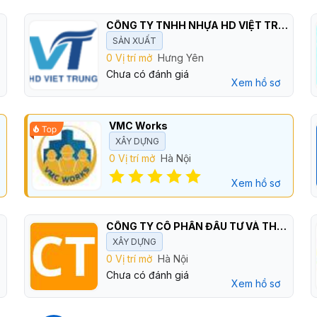
CÔNG TY TNHH NHỰA HD VIỆT TRUNG
SẢN XUẤT
0 Vị trí mở
Hưng Yên
Chưa có đánh giá
Xem hồ sơ
PP
VMC Works
XÂY DỰNG
0 Vị trí mở
Hà Nội
Xem hồ sơ
CÔNG TY CỔ PHẦN ĐẦU TƯ VÀ THƯƠNG MẠI QUỐC TẾ HUY HOÀNG
XÂY DỰNG
0 Vị trí mở
Hà Nội
Chưa có đánh giá
Xem hồ sơ