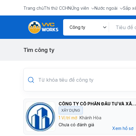
Trang chủ
Thi thử CCHN
Ứng viên
Nước ngoài
Sắp x
Tìm công ty
CÔNG TY CỔ PHẦN ĐẦU TƯ VÀ XÂY DỰNG TPC
XÂY DỰNG
1 Vị trí mở
Khánh Hòa
Chưa có đánh giá
Xem hồ sơ