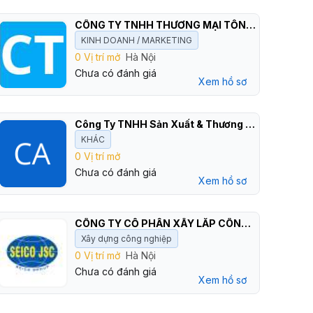
CÔNG TY TNHH THƯƠNG MẠI TỔNG HỢP HẢI THÁI
KINH DOANH / MARKETING
0 Vị trí mở
Hà Nội
Chưa có đánh giá
Xem hồ sơ
Công Ty TNHH Sản Xuất & Thương Mại Kim Khí Việt Anh
KHÁC
0 Vị trí mở
Chưa có đánh giá
Xem hồ sơ
CÔNG TY CỔ PHẦN XÂY LẮP CÔNG TRÌNH THÉP SEICO
Xây dựng công nghiệp
0 Vị trí mở
Hà Nội
Chưa có đánh giá
Xem hồ sơ