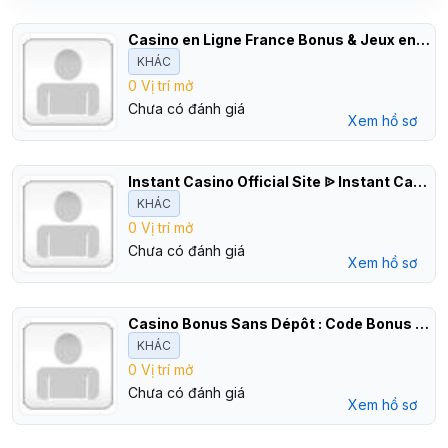
Casino en Ligne France Bonus & Jeux en Ligne
KHÁC
0 Vị trí mở
Chưa có đánh giá
Xem hồ sơ
Instant Casino Official Site ᐉ Instant Casino Login
KHÁC
0 Vị trí mở
Chưa có đánh giá
Xem hồ sơ
Casino Bonus Sans Dépôt : Code Bonus De Mars 2026
KHÁC
0 Vị trí mở
Chưa có đánh giá
Xem hồ sơ