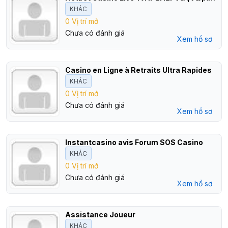
KHÁC
0 Vị trí mở
Chưa có đánh giá
Xem hồ sơ
Casino en Ligne à Retraits Ultra Rapides
KHÁC
0 Vị trí mở
Chưa có đánh giá
Xem hồ sơ
Instantcasino avis Forum SOS Casino
KHÁC
0 Vị trí mở
Chưa có đánh giá
Xem hồ sơ
Assistance Joueur
KHÁC