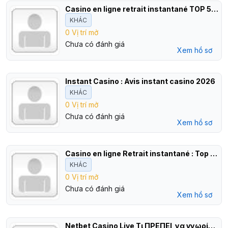
Casino en ligne retrait instantané TOP 5 France en 2026
KHÁC
0 Vị trí mở
Chưa có đánh giá
Xem hồ sơ
Instant Casino : Avis instant casino 2026
KHÁC
0 Vị trí mở
Chưa có đánh giá
Xem hồ sơ
Casino en ligne Retrait instantané : Top sites sécurisés et fiables
KHÁC
0 Vị trí mở
Chưa có đánh giá
Xem hồ sơ
Netbet Casino Live Τι ΠΡΕΠΕΙ ️ να γνωρίζεις πριν παίξεις 2026