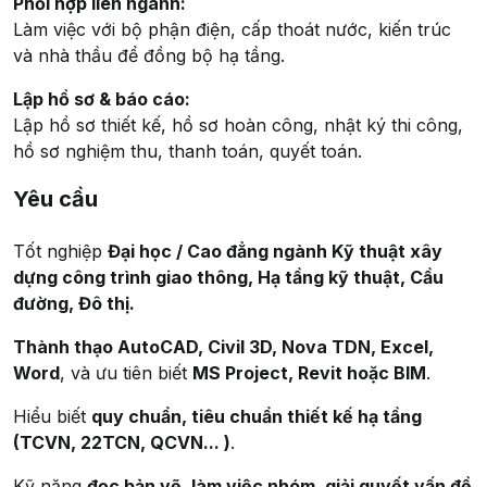
Phối hợp liên ngành:
Làm việc với bộ phận điện, cấp thoát nước, kiến trúc
và nhà thầu để đồng bộ hạ tầng.
Lập hồ sơ & báo cáo:
Lập hồ sơ thiết kế, hồ sơ hoàn công, nhật ký thi công,
hồ sơ nghiệm thu, thanh toán, quyết toán.
Yêu cầu
Tốt nghiệp
Đại học / Cao đẳng ngành Kỹ thuật xây
dựng công trình giao thông, Hạ tầng kỹ thuật, Cầu
đường, Đô thị.
Thành thạo AutoCAD, Civil 3D, Nova TDN, Excel,
Word
, và ưu tiên biết
MS Project, Revit hoặc BIM
.
Hiểu biết
quy chuẩn, tiêu chuẩn thiết kế hạ tầng
(TCVN, 22TCN, QCVN... )
.
Kỹ năng
đọc bản vẽ, làm việc nhóm, giải quyết vấn đề