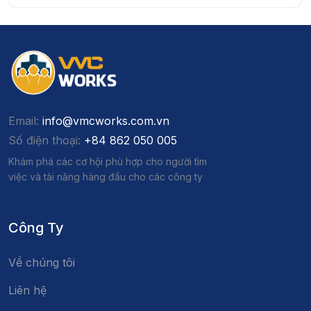
Email:
info@vmcworks.com.vn
Số điện thoại:
+84 862 050 005
Khám phá các cơ hội phù hợp cho người tìm
việc và tài năng hàng đầu cho các công ty
Công Ty
Về chúng tôi
Liên hệ