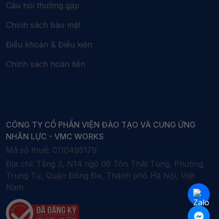
Câu hỏi thường gặp
Chính sách bảo mật
Điều khoản & Điều kiện
Chính sách hoàn tiền
CÔNG TY CỔ PHẦN VIỆN ĐÀO TẠO VÀ CUNG ỨNG
NHÂN LỰC - VMC WORKS
Mã số thuế:
0110495179
Địa chỉ:
Tầng 2, N14 ngõ 06 Tôn Thất Tùng, Phường
Trung Tự, Quận Đống Đa, Thành phố Hà Nội, Việt
Nam