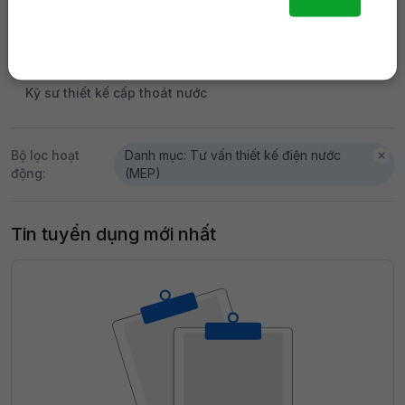
Kỹ sư hiện trường
Chỉ huy trưởng
Kiến trúc sư
Kỹ sư MEP
Kỹ sư An toàn lao động
Kỹ sư thiết kế điện
Thiết Kế Nội Thất
Kỹ sư thiết kế cấp thoát nước
Bộ lọc hoạt
Danh mục: Tư vấn thiết kế điện nước
động:
(MEP)
Tin tuyển dụng mới nhất