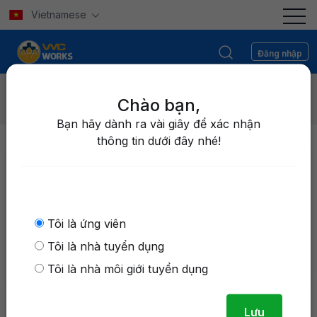
Vietnamese
Đăng nhập
Tìm công việc
Trang chủ
/
Tìm công việc
Chào bạn,
Bạn hãy dành ra vài giây để xác nhận
thông tin dưới đây nhé!
Tôi là ứng viên
Tôi là nhà tuyển dụng
Lọc
Tìm công việc
Tôi là nhà môi giới tuyển dụng
Thẻ phổ biến:
headhunt
Cán bộ kỹ thuật
Kỹ sư xây dựng
Lưu