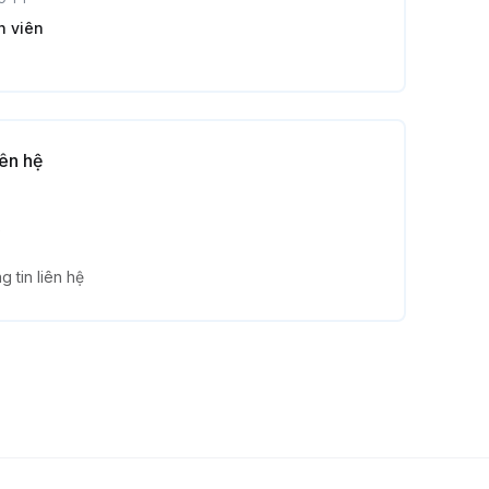
h viên
iên hệ
,
g tin liên hệ