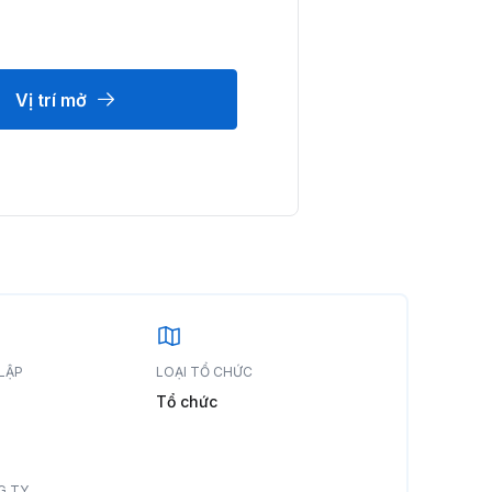
Vị trí mở
LẬP
LOẠI TỔ CHỨC
Tổ chức
G TY