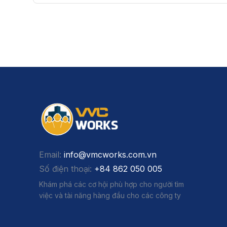
Email:
info@vmcworks.com.vn
Số điện thoại:
+84 862 050 005
Khám phá các cơ hội phù hợp cho người tìm
việc và tài năng hàng đầu cho các công ty