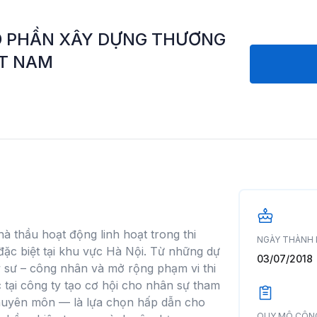
Ổ PHẦN XÂY DỰNG THƯƠNG
ỆT NAM
à thầu hoạt động linh hoạt trong thi
NGÀY THÀNH 
đặc biệt tại khu vực Hà Nội. Từ những dự
03/07/2018
 sư – công nhân và mở rộng phạm vi thi
c tại công ty tạo cơ hội cho nhân sự tham
 chuyên môn — là lựa chọn hấp dẫn cho
QUY MÔ CÔN