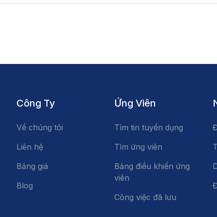
Công Ty
Ứng Viên
Về chúng tôi
Tìm tin tuyển dụng
Đ
Liên hệ
Tìm ứng viên
T
Bảng giá
Bảng điều khiển ứng
D
viên
Blog
Đ
Công việc đã lưu