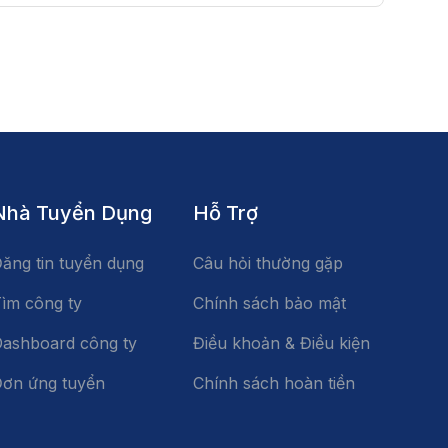
Nhà Tuyển Dụng
Hỗ Trợ
ăng tin tuyển dụng
Câu hỏi thường gặp
ìm công ty
Chính sách bảo mật
ashboard công ty
Điều khoản & Điều kiện
ơn ứng tuyển
Chính sách hoàn tiền