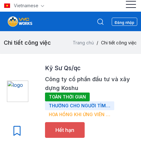
Vietnamese
Đăng nhập
Chi tiết công việc
Trang chủ
/
Chi tiết công việc
Kỹ Sư Qs/qc
Công ty cổ phần đầu tư và xây
dựng Koshu
TOÀN THỜI GIAN
THƯỞNG CHO NGƯỜI TÌM ỨNG VIÊN: 5,000,000 VND
HOA HỒNG KHI ỨNG VIÊN ĐI PHỎNG VẤN: 200,000 VND
Hết hạn